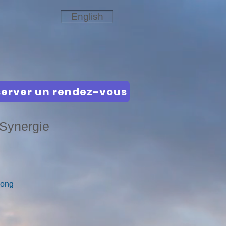
English
erver un rendez-vous
e Synergie
long