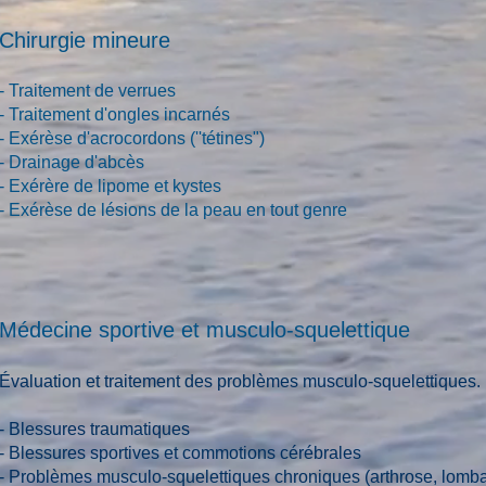
​Chirurgie mineure
- Traitement de verrues
- Traitement d'ongles incarnés
- Exérèse d'acrocordons (''tétines")
- Drainage d'abcès
- Exérère de lipome et kystes
- Exérèse de lésions de la peau en tout genre
Médecine sportive et musculo-squelettique
Évaluation et traitement des problèmes musculo-squelettiques.
- Blessures traumatiques
- Blessures sportives et commotions cérébrales
- Problèmes musculo-squelettiques chroniques (arthrose, lombal