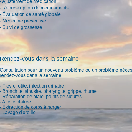
- Ajustement de médication
- Represcription de médicaments
- Évaluation de santé globale
- Médecine préventive
- Suivi de grossesse
Rendez-vous dans la semaine
Consultation pour un nouveau problème ou un problème néces
rendez-vous dans la semaine.
- Fièvre, otite, infection urinaire
- Bronchite, sinusite, pharyngite, grippe, rhume
- Réparation de plaie, points de sutures
- Attelle plâtrée
- Extraction de corps étranger
- Lavage d'oreille